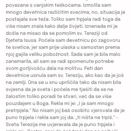
povezane s vanjskim teškoćama. Izmolila sam
mnogo devetnica različitim svecima, no, situacija je
postajala sve teža. Toliko sam trpjela radi toga da
više nisam znala kako dalje živjeti. Iznenada mi je
došla na misao da se pomolim sv. Tereziji od
Djeteta Isusa. Počela sam devetnicu po zagovoru
te svetice, jer sam prije ulaska u samostan prema
njoj gajila veliku pobožnost. Sada sam je bila malo
zanemarila, ali sam se radi spomenute potrebe
svom gorljivošću dala na molitvu. Peti dan
devetnice usnula sam sv. Tereziju, ako kao da je još
na zemlji. Ona se u snu upriličila tako da nisam bila
svjesna da je sveta i počela me tješiti da se ne
žalostim toliko poradi te stvari, već da se više
pouzdajem u Boga. Rekla mi je: „I ja sam mnogo
pretrpjela.“ No nisam joj baš osobito vjerovala da je
puno trpjela i rekla sam joj da: „ti ništa ne trpiš.“ –
Sveta Terezija me uvjeravala da je puno trpjela i