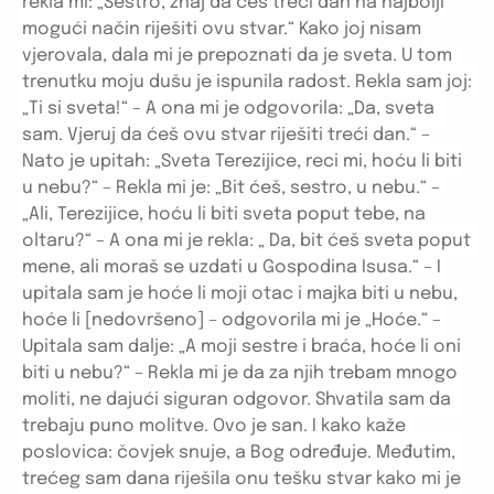
rekla mi: „Sestro, znaj da ćeš treći dan na najbolji
mogući način riješiti ovu stvar.“ Kako joj nisam
vjerovala, dala mi je prepoznati da je sveta. U tom
trenutku moju dušu je ispunila radost. Rekla sam joj:
„Ti si sveta!“ – A ona mi je odgovorila: „Da, sveta
sam. Vjeruj da ćeš ovu stvar riješiti treći dan.“ –
Nato je upitah: „Sveta Terezijice, reci mi, hoću li biti
u nebu?“ – Rekla mi je: „Bit ćeš, sestro, u nebu.“ –
„Ali, Terezijice, hoću li biti sveta poput tebe, na
oltaru?“ – A ona mi je rekla: „ Da, bit ćeš sveta poput
mene, ali moraš se uzdati u Gospodina Isusa.“ – I
upitala sam je hoće li moji otac i majka biti u nebu,
hoće li [nedovršeno] – odgovorila mi je „Hoće.“ –
Upitala sam dalje: „A moji sestre i braća, hoće li oni
biti u nebu?“ – Rekla mi je da za njih trebam mnogo
moliti, ne dajući siguran odgovor. Shvatila sam da
trebaju puno molitve. Ovo je san. I kako kaže
poslovica: čovjek snuje, a Bog određuje. Međutim,
trećeg sam dana riješila onu tešku stvar kako mi je