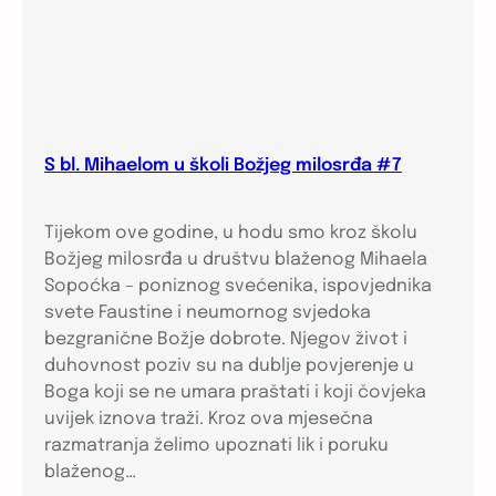
S bl. Mihaelom u školi Božjeg milosrđa #7
Tijekom ove godine, u hodu smo kroz školu
Božjeg milosrđa u društvu blaženog Mihaela
Sopoćka – poniznog svećenika, ispovjednika
svete Faustine i neumornog svjedoka
bezgranične Božje dobrote. Njegov život i
duhovnost poziv su na dublje povjerenje u
Boga koji se ne umara praštati i koji čovjeka
uvijek iznova traži. Kroz ova mjesečna
razmatranja želimo upoznati lik i poruku
blaženog…