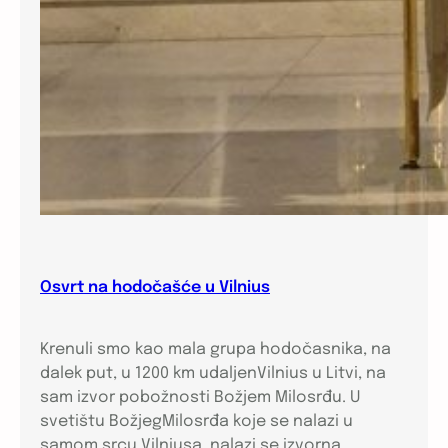
Osvrt na hodočašće u Vilnius
Krenuli smo kao mala grupa hodočasnika, na
dalek put, u 1200 km udaljenVilnius u Litvi, na
sam izvor pobožnosti Božjem Milosrđu. U
svetištu BožjegMilosrđa koje se nalazi u
samom srcu Vilniusa, nalazi se izvorna