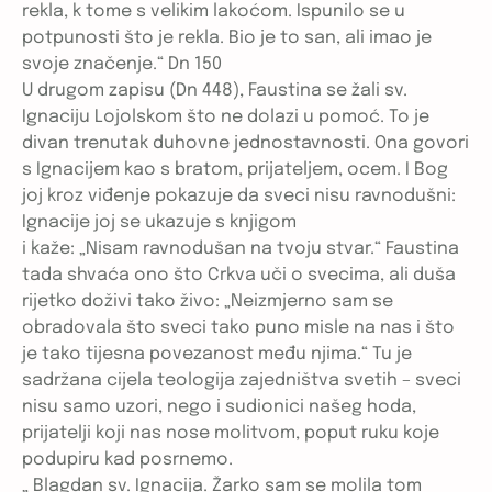
rekla, k tome s velikim lakoćom. Ispunilo se u
potpunosti što je rekla. Bio je to san, ali imao je
svoje značenje.“ Dn 150
U drugom zapisu (Dn 448), Faustina se žali sv.
Ignaciju Lojolskom što ne dolazi u pomoć. To je
divan trenutak duhovne jednostavnosti. Ona govori
s Ignacijem kao s bratom, prijateljem, ocem. I Bog
joj kroz viđenje pokazuje da sveci nisu ravnodušni:
Ignacije joj se ukazuje s knjigom
i kaže: „Nisam ravnodušan na tvoju stvar.“ Faustina
tada shvaća ono što Crkva uči o svecima, ali duša
rijetko doživi tako živo: „Neizmjerno sam se
obradovala što sveci tako puno misle na nas i što
je tako tijesna povezanost među njima.“ Tu je
sadržana cijela teologija zajedništva svetih – sveci
nisu samo uzori, nego i sudionici našeg hoda,
prijatelji koji nas nose molitvom, poput ruku koje
podupiru kad posrnemo.
„ Blagdan sv. Ignacija. Žarko sam se molila tom