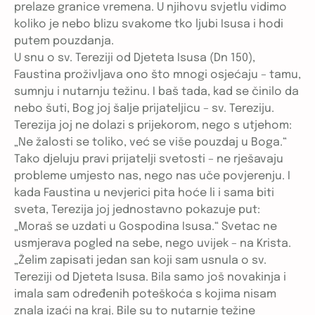
prelaze granice vremena. U njihovu svjetlu vidimo
koliko je nebo blizu svakome tko ljubi Isusa i hodi
putem pouzdanja.
U snu o sv. Tereziji od Djeteta Isusa (Dn 150),
Faustina proživljava ono što mnogi osjećaju – tamu,
sumnju i nutarnju težinu. I baš tada, kad se činilo da
nebo šuti, Bog joj šalje prijateljicu – sv. Tereziju.
Terezija joj ne dolazi s prijekorom, nego s utjehom:
„Ne žalosti se toliko, već se više pouzdaj u Boga.“
Tako djeluju pravi prijatelji svetosti – ne rješavaju
probleme umjesto nas, nego nas uče povjerenju. I
kada Faustina u nevjerici pita hoće li i sama biti
sveta, Terezija joj jednostavno pokazuje put:
„Moraš se uzdati u Gospodina Isusa.“ Svetac ne
usmjerava pogled na sebe, nego uvijek – na Krista.
„Želim zapisati jedan san koji sam usnula o sv.
Tereziji od Djeteta Isusa. Bila samo još novakinja i
imala sam određenih poteškoća s kojima nisam
znala izaći na kraj. Bile su to nutarnje težine