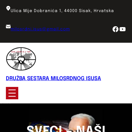
Skoči
do
Ulica Mije Dobranića 1, 44000 Sisak, Hrvatska
sadržaja
Face
You
milosrdni.isus@gmail.com
DRUŽBA SESTARA MILOSRDNOG ISUSA
SVECI – NAŠI