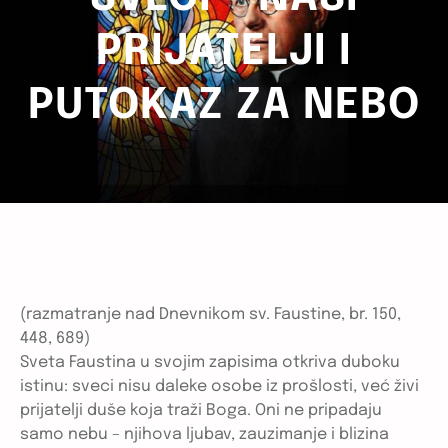
PRIJATELJI I
PUTOKAZ ZA NEBO
(razmatranje nad Dnevnikom sv. Faustine, br. 150,
448, 689)
Sveta Faustina u svojim zapisima otkriva duboku
istinu: sveci nisu daleke osobe iz prošlosti, već živi
prijatelji duše koja traži Boga. Oni ne pripadaju
samo nebu – njihova ljubav, zauzimanje i blizina