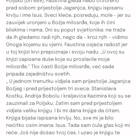
Poljsku (Dn 689), Faustina gleda nebo otvoreno
pred sobom: prijestolje Jaganjca, knjigu ispisanu
krvlju i ime Isus. Sveci kleče, posreduju, mole – jer su
zauvijek uronjeni u Božje milosrđe, koje ih čini
bliskima i nama. Oni su poput svjetionika: ne traže
da ih gledamo radi njih, nego da – kroz njih – vidimo
Onoga kojemu su vjerni. Faustina osjeća radost jer
u toj knjizi krvi prepoznaje i svoju nadu: „U ovoj su
knjizi zapisane duše koje su proslavile moje
milosrđe.“ Tko časti Božje milosrđe, već sada
pripada zajedništvu svetih.
„ U jednom trenutku vidjela sam prijestolje Jaganjca
Božjeg i pred prijestoljem tri sveca: Stanislava
Kostku, Andrija Bobolu i kraljevića Kazimira koji su se
zauzimali za Poljsku. Zatim sam pred prijestoljem
vidjela veliku knjigu. I bi mi dana knjiga da čitam.
Knjiga bijaše ispisana krvlju. No, sve mi je bilo
nečitko osim imena: Isus. Tada sam čula glas koji mi
reče: Još nije došao tvoj čas. I uzeo je knjigu te