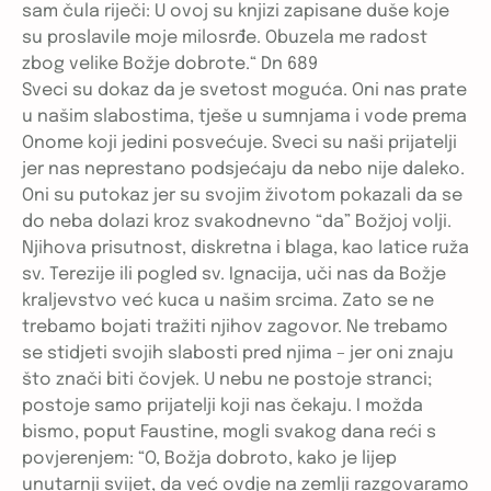
sam čula riječi: U ovoj su knjizi zapisane duše koje
su proslavile moje milosrđe. Obuzela me radost
zbog velike Božje dobrote.“ Dn 689
Sveci su dokaz da je svetost moguća. Oni nas prate
u našim slabostima, tješe u sumnjama i vode prema
Onome koji jedini posvećuje. Sveci su naši prijatelji
jer nas neprestano podsjećaju da nebo nije daleko.
Oni su putokaz jer su svojim životom pokazali da se
do neba dolazi kroz svakodnevno “da” Božjoj volji.
Njihova prisutnost, diskretna i blaga, kao latice ruža
sv. Terezije ili pogled sv. Ignacija, uči nas da Božje
kraljevstvo već kuca u našim srcima. Zato se ne
trebamo bojati tražiti njihov zagovor. Ne trebamo
se stidjeti svojih slabosti pred njima – jer oni znaju
što znači biti čovjek. U nebu ne postoje stranci;
postoje samo prijatelji koji nas čekaju. I možda
bismo, poput Faustine, mogli svakog dana reći s
povjerenjem: “O, Božja dobroto, kako je lijep
unutarnji svijet, da već ovdje na zemlji razgovaramo