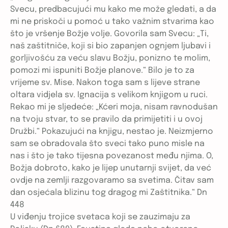
Svecu, predbacujući mu kako me može gledati, a da
mi ne priskoči u pomoć u tako važnim stvarima kao
što je vršenje Božje volje. Govorila sam Svecu: „Ti,
naš zaštitniče, koji si bio zapanjen ognjem ljubavi i
gorljivošću za veću slavu Božju, ponizno te molim,
pomozi mi ispuniti Božje planove.“ Bilo je to za
vrijeme sv. Mise. Nakon toga sam s lijeve strane
oltara vidjela sv. Ignacija s velikom knjigom u ruci.
Rekao mi je sljedeće: „Kćeri moja, nisam ravnodušan
na tvoju stvar, to se pravilo da primijetiti i u ovoj
Družbi.“ Pokazujući na knjigu, nestao je. Neizmjerno
sam se obradovala što sveci tako puno misle na
nas i što je tako tijesna povezanost među njima. O,
Božja dobroto, kako je lijep unutarnji svijet, da već
ovdje na zemlji razgovaramo sa svetima. Čitav sam
dan osjećala blizinu tog dragog mi Zaštitnika.“ Dn
448
U viđenju trojice svetaca koji se zauzimaju za