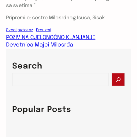
sa svetima.”
Pripremile: sestre Milosrdnog Isusa, Sisak
Sveci putokaz
Preuzmi
POZIV NA CJELONOĆNO KLANJANJE
Devetnica Majci Milosrđa
Search
S
e
a
r
c
Popular Posts
h