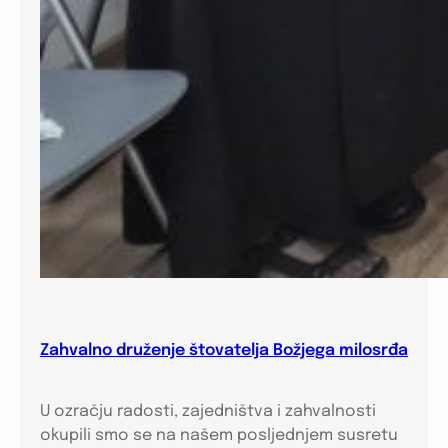
Zahvalno druženje štovatelja Božjega milosrđa
U ozračju radosti, zajedništva i zahvalnosti
okupili smo se na našem posljednjem susretu