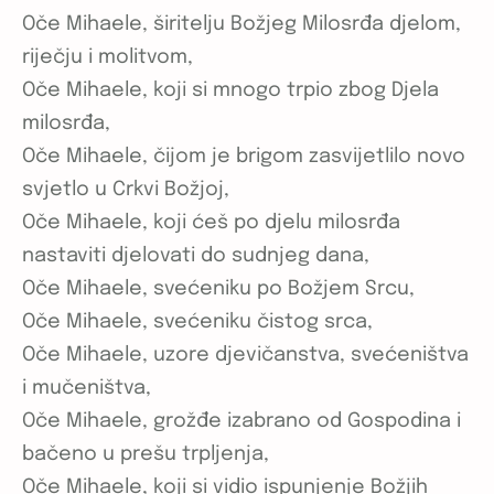
Oče Mihaele, širitelju Božjeg Milosrđa djelom,
riječju i molitvom,
Oče Mihaele, koji si mnogo trpio zbog Djela
milosrđa,
Oče Mihaele, čijom je brigom zasvijetlilo novo
svjetlo u Crkvi Božjoj,
Oče Mihaele, koji ćeš po djelu milosrđa
nastaviti djelovati do sudnjeg dana,
Oče Mihaele, svećeniku po Božjem Srcu,
Oče Mihaele, svećeniku čistog srca,
Oče Mihaele, uzore djevičanstva, svećeništva
i mučeništva,
Oče Mihaele, grožđe izabrano od Gospodina i
bačeno u prešu trpljenja,
Oče Mihaele, koji si vidio ispunjenje Božjih