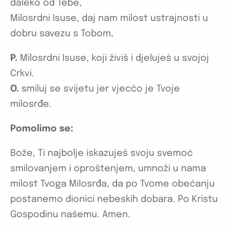
daleko od Tebe,
Milosrdni Isuse, daj nam milost ustrajnosti u
dobru savezu s Tobom,
P.
Milosrdni Isuse, koji živiš i djeluješ u svojoj
Crkvi.
O.
smiluj se svijetu jer vjecčo je Tvoje
milosrđe.
Pomolimo se:
Bože, Ti najbolje iskazuješ svoju svemoć
smilovanjem i oproštenjem, umnoži u nama
milost Tvoga Milosrđa, da po Tvome obećanju
postanemo dionici nebeskih dobara. Po Kristu
Gospodinu našemu. Amen.