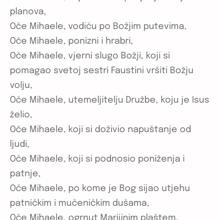
planova,
Oče Mihaele, vodiču po Božjim putevima,
Oče Mihaele, ponizni i hrabri,
Oče Mihaele, vjerni slugo Božji, koji si
pomagao svetoj sestri Faustini vršiti Božju
volju,
Oče Mihaele, utemeljitelju Družbe, koju je Isus
želio,
Oče Mihaele, koji si doživio napuštanje od
ljudi,
Oče Mihaele, koji si podnosio poniženja i
patnje,
Oče Mihaele, po kome je Bog sijao utjehu
patničkim i mučeničkim dušama,
Oče Mihaele, ogrnut Marijinim plaštem,