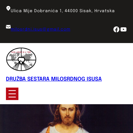
Skoči
do
Ulica Mije Dobranića 1, 44000 Sisak, Hrvatska
sadržaja
Face
You
milosrdni.isus@gmail.com
DRUŽBA SESTARA MILOSRDNOG ISUSA