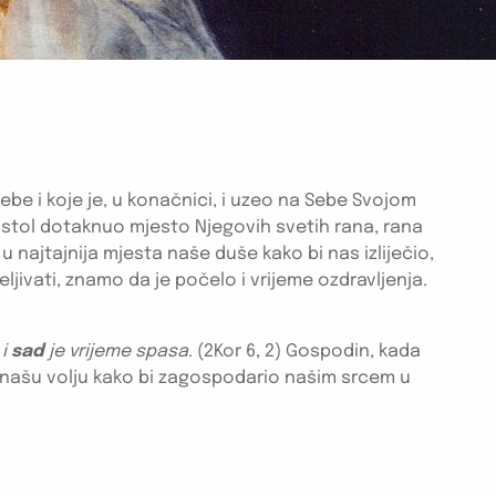
be i koje je, u konačnici, i uzeo na Sebe Svojom
postol dotaknuo mjesto Njegovih svetih rana, rana
 najtajnija mjesta naše duše kako bi nas izliječio,
ljivati, znamo da je počelo i vrijeme ozdravljenja.
 i
sad
je vrijeme spasa
. (2Kor 6, 2) Gospodin, kada
ba našu volju kako bi zagospodario našim srcem u