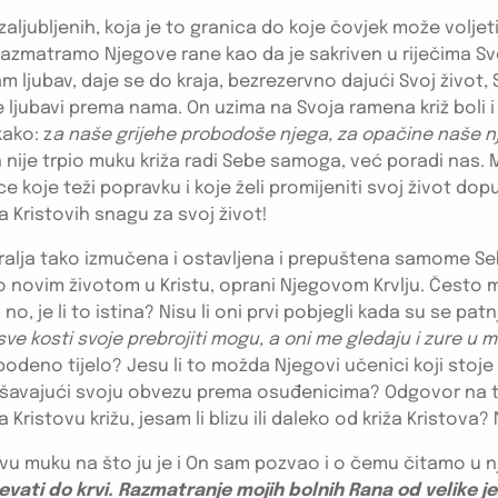
 zaljubljenih, koja je to granica do koje čovjek može vo
razmatramo Njegove rane kao da je sakriven u riječima S
 nam ljubav, daje se do kraja, bezrezervno dajući Svoj život
jubavi prema nama. On uzima na Svoja ramena križ boli i 
kako: z
a naše grijehe probodoše njega, za opačine naše nj
 nije trpio muku križa radi Sebe samoga, već poradi nas. Mo
koje teži popravku i koje želi promijeniti svoj život dopu
na Kristovih snagu za svoj život!
ga Kralja tako izmučena i ostavljena i prepuštena samome 
novim životom u Kristu, oprani Njegovom Krvlju. Često m
 – no, je li to istina? Nisu li oni prvi pobjegli kada su se p
ve kosti svoje prebrojiti mogu, a oni me gledaju i zure u m
eno tijelo? Jesu li to možda Njegovi učenici koji stoje u dal
, izvršavajući svoju obvezu prema osuđenicima? Odgovor na
istovu križu, jesam li blizu ili daleko od križa Kristova? 
tovu muku na što ju je i On sam pozvao i o čemu čitamo u 
ti do krvi. Razmatranje mojih bolnih Rana od velike je k