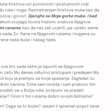
e Kristove uči poniznosti i poslušnosti volji
bodu ruke i noge. Razmatranjem Kristove muke kao da
oziva i govori:
Sjećajte se Moje gorke muke. I kad
tijekom svojega života tražimo znakove Njegove
jim ranama
; kao da nas želi uvjeriti, pa i preko same
ali je sada Živ. Rane na Njegovim rukama i nogama su
 rane naše duše i našeg tijela.
 i sve što sada želim je ispuniti se Njegovom
đem, zato Mu danas odlučno pristupam i predajem Mu
i koju je pretrpio za moje spasenje. Zagledat ću
adnim čavlima. Čime sam možda i sam pridonio tim
predati se u Božje ruke, potpuno se predati
je? Činim li tim rukama dobro svojim bližnjima?
jim? Čega se to bojim? Jesam li spreman poput žene