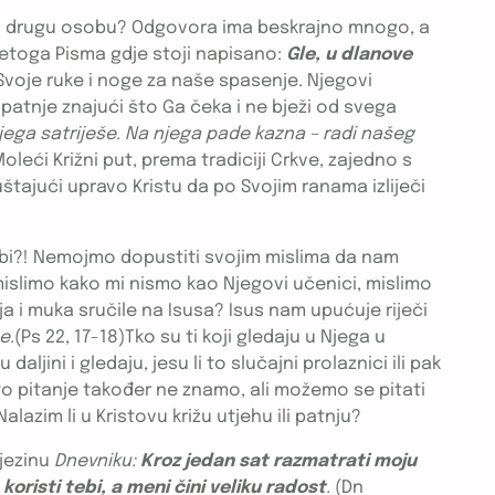
ljeti drugu osobu? Odgovora ima beskrajno mnogo, a
vetoga Pisma gdje stoji napisano:
Gle, u dlanove
, Svoje ruke i noge za naše spasenje. Njegovi
patnje znajući što Ga čeka i ne bježi od svega
ega satriješe. Na njega pade kazna – radi našeg
leći Križni put, prema tradiciji Crkve, zajedno s
štajući upravo Kristu da po Svojim ranama izliječi
Sebi?! Nemojmo dopustiti svojim mislima da nam
islimo kako mi nismo kao Njegovi učenici, mislimo
atnja i muka sručile na Isusa? Isus nam upućuje riječi
e.
(Ps 22, 17-18)Tko su ti koji gledaju u Njega u
jini i gledaju, jesu li to slučajni prolaznici ili pak
 to pitanje također ne znamo, ali možemo se pitati
Nalazim li u Kristovu križu utjehu ili patnju?
njezinu
Dnevniku:
Kroz jedan sat razmatrati moju
oristi tebi, a meni čini veliku radost
.
(Dn