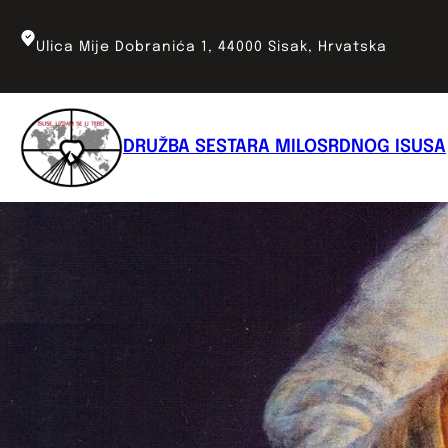
Skoči
do
Ulica Mije Dobranića 1, 44000 Sisak, Hrvatska
sadržaja
DRUŽBA SESTARA MILOSRDNOG ISUSA