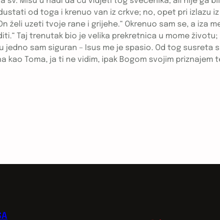
sv. Misu u nadi da ću vidjeti tog svećenika, ali nije ga b
stati od toga i krenuo van iz crkve; no, opet pri izlazu i
 On želi uzeti tvoje rane i grijehe.“ Okrenuo sam se, a iza
diti.“ Taj trenutak bio je velika prekretnica u mome životu
i u jedno sam siguran – Isus me je spasio. Od tog susreta s
kao Toma, ja ti ne vidim, ipak Bogom svojim priznajem te s 
SA