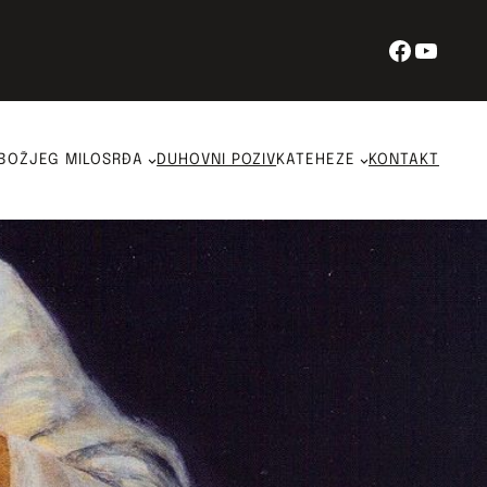
Facebo
YouT
BOŽJEG MILOSRĐA
DUHOVNI POZIV
KATEHEZE
KONTAKT