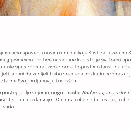
ma smo spašeni i našim ranama koje Krist želi uzeti na Se
nama grješnicima i dotiče naše rane kao što je sv. Toma a
 postale spasonosne i životvorne. Dopustimo Isusu da uđe u
eti, a rani da zacijeli treba vremena; no kada počne zacje
dotakne Svojom ljubavlju i milošću.
 postoji bolje vrijeme, nego –
sada
!
Sad
je vrijeme milosti
 susret s nama za kasnije… On nas treba sada i ovdje, tre
ć sada.