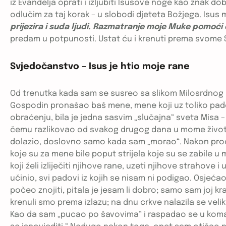
iz Evanđelja oprati i izljubiti Isusove noge kao znak do
odlučim za taj korak – u slobodi djeteta Božjega. Isus 
prijezira i suda ljudi. Razmatranje moje Muke pomoći ć
predam u potpunosti. Ustat ću i krenuti prema svome S
Svjedočanstvo – Isus je htio moje rane
Od trenutka kada sam se susreo sa slikom Milosrdnog I
Gospodin pronašao baš mene, mene koji uz toliko padova
obraćenju, bila je jedna sasvim „slučajna“ sveta Misa –
čemu razlikovao od svakog drugog dana u mome životu. 
dolazio, doslovno samo kada sam „morao“. Nakon pročitan
koje su za mene bile poput strijela koje su se zabile 
koji želi izliječiti njihove rane, uzeti njihove strahove 
učinio, svi padovi iz kojih se nisam ni podigao. Osjeć
počeo znojiti, pitala je jesam li dobro; samo sam joj kra
krenuli smo prema izlazu; na dnu crkve nalazila se veli
Kao da sam „pucao po šavovima“ i raspadao se u komad