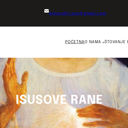
milosrdni.isus@gmail.com
POČETNA
O NAMA
ŠTOVANJE 
ISUSOVE RANE