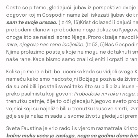
Često se pitamo, gledajući ljubav iz perspektive dvoje
odgovor kojim Gospodin nama želi iskazati ljubav dok 
sam te svoje urezao.
(Iz 49, 16)Krist dolazeći i dajući
probodeni dlanovi i probodene noge dokaz su Njegove l
onoga što se nalazi ispred Njega. Prorok Izaija navodi 
mira, njegove nas rane iscijeliše.
(Iz 53, 5)Naš Gospodin
Njime prolazimo postaje koje ne mogu ne dotaknuti srce 
naše rane. Kada bismo samo znali cijeniti i crpsti iz ra
Kolika je morala biti bol učenika kada su vidjeli svo
nameću kako smo nedostojni Božjega poziva da živimo 
da su oni bili i postali sveci tako što su bili blizu Isusa
preko psalmista koji govori:
Probodoše mi ruke i noge, s
trenutku patnje, čije to oči gledaju Njegovo sveto probod
vojnici koji su najbliže bili u trenutku Isusove smrti
gdje se ja nalazim sada u svome životu gledajući prema Kr
Sveta Faustina je vrlo rado i s vjerom razmatrala Kris
bolnu muku veća je zasluga, nego se godinu dana bičeva