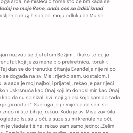
 moga srca, ne misleći o tome što će biti kada se
ledaj na moje Rane, onda ćeš se izdići iznad
išljenje drugih spriječi moju odluku da Mu se
an nazvati se djetetom Božjim… I kako to da je
nutak koji je za mene bio prekretnica, korak k
Taj dan se do trenutka čitanja Evanđelja nije ni po
se događa na sv. Misi; rijetko sam, uostalom, i
ada je moj najbolji prijatelj, rekao je par riječi
akon Uskrsnuća kao Onaj koji im donosi mir, kao Onaj
ju kao da su se nizali svi moji grijesi koje sam do tada
je „pročitao“. Supruga je primijetila da sam se
znao ni što bih joj rekao. Kada je sv. Misa završila
pogledao Isusa u oči, a suze su mi krenule na oči.
 je vladala tišina, rekao sam samo jedno: „Želim