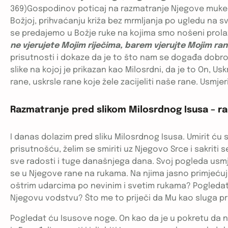
369)Gospodinov poticaj na razmatranje Njegove muke na
Božjoj, prihvaćanju križa bez mrmljanja po ugledu na 
se predajemo u Božje ruke na kojima smo nošeni prolaz
ne vjerujete Mojim riječima, barem vjerujte Mojim r
prisutnosti i dokaze da je to što nam se događa dobro, j
slike na kojoj je prikazan kao Milosrdni, da je to On, Us
rane, uskrsle rane koje žele zacijeliti naše rane. Usmjer
Razmatranje pred slikom Milosrdnog Isusa – ra
I danas dolazim pred sliku Milosrdnog Isusa. Umirit ću s
prisutnošću, želim se smiriti uz Njegovo Srce i sakri
sve radosti i tuge današnjega dana. Svoj pogleda usmj
se u Njegove rane na rukama. Na njima jasno primjeću
oštrim udarcima po nevinim i svetim rukama? Pogledat 
Njegovu vodstvu? Što me to priječi da Mu kao sluga p
Pogledat ću Isusove noge. On kao da je u pokretu da 