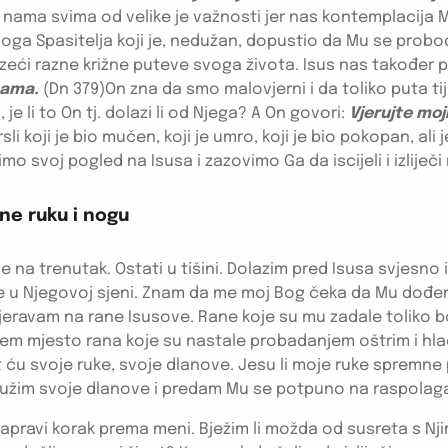
ma svima od velike je važnosti jer nas kontemplacija Muk
svoga Spasitelja koji je, nedužan, dopustio da Mu se pro
eći razne križne puteve svoga života. Isus nas također p
anama.
(Dn 379)On zna da smo malovjerni i da toliko puta 
e li to On tj. dolazi li od Njega? A On govori:
Vjerujte mo
krsli koji je bio mučen, koji je umro, koji je bio pokopan, 
imo svoj pogled na Isusa i zazovimo Ga da iscijeli i izliječi
ne ruku i nogu
e na trenutak. Ostati u tišini. Dolazim pred Isusa svjesno
ti se u Njegovoj sjeni. Znam da me moj Bog čeka da Mu do
eravam na rane Isusove. Rane koje su mu zadale toliko bol
jem mjesto rana koje su nastale probadanjem oštrim i hl
ću svoje ruke, svoje dlanove. Jesu li moje ruke spremne 
ružim svoje dlanove i predam Mu se potpuno na raspolagan
napravi korak prema meni. Bježim li možda od susreta s N