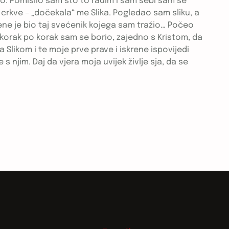
ilo. Pomislio sam što to radim i sam sebi sam se
z crkve – „dočekala“ me Slika. Pogledao sam sliku, a
 mene je bio taj svećenik kojega sam tražio… Počeo
; korak po korak sam se borio, zajedno s Kristom, da
a Slikom i te moje prve prave i iskrene ispovijedi
njim. Daj da vjera moja uvijek življe sja, da se