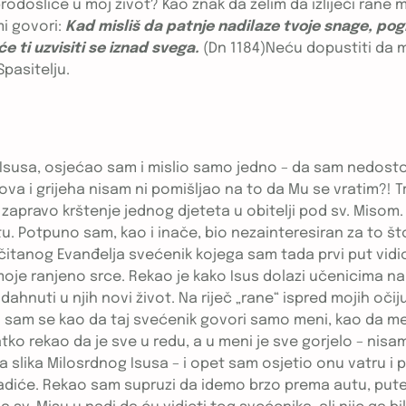
brodošlice u moj život? Kao znak da želim da izliječi rane
mi govori:
Kad misliš da patnje nadilaze tvoje snage, pog
e ti uzvisiti se iznad svega.
(Dn 1184)Neću dopustiti da m
pasitelju.
susa, osjećao sam i mislio samo jedno – da sam nedostoj
 i grijeha nisam ni pomišljao na to da Mu se vratim?! Tre
 zapravo krštenje jednog djeteta u obitelji pod sv. Misom. 
Potpuno sam, kao i inače, bio nezainteresiran za to što 
og Evanđelja svećenik kojega sam tada prvi put vidio, a s
u moje ranjeno srce. Rekao je kako Isus dolazi učenicima n
i udahnuti u njih novi život. Na riječ „rane“ ispred mojih oči
ao sam se kao da taj svećenik govori samo meni, kao da me 
tko rekao da je sve u redu, a u meni je sve gorjelo – nisam 
ka slika Milosrdnog Isusa – i opet sam osjetio onu vatru i 
iće. Rekao sam supruzi da idemo brzo prema autu, putem