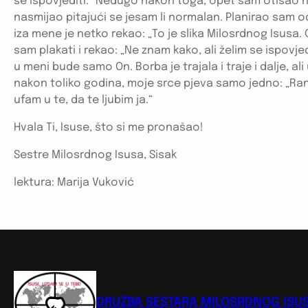
se ispovjediti.“ Nedugo nakon toga, opet sam otišao na 
nasmijao pitajući se jesam li normalan. Planirao sam odu
iza mene je netko rekao: „To je slika Milosrdnog Isusa.
sam plakati i rekao: „Ne znam kako, ali želim se ispovje
u meni bude samo On. Borba je trajala i traje i dalje, al
nakon toliko godina, moje srce pjeva samo jedno: „Rana 
ufam u te, da te ljubim ja.“
Hvala Ti, Isuse, što si me pronašao!
Sestre Milosrdnog Isusa, Sisak
lektura: Marija Vuković
DRUŽBA SESTARA MILOSRDNOG ISU