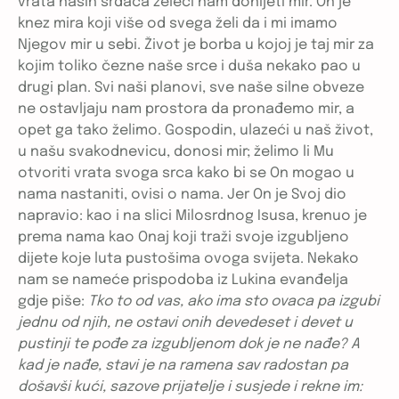
vrata naših srdaca želeći nam donijeti mir. On je
knez mira koji više od svega želi da i mi imamo
Njegov mir u sebi. Život je borba u kojoj je taj mir za
kojim toliko čezne naše srce i duša nekako pao u
drugi plan. Svi naši planovi, sve naše silne obveze
ne ostavljaju nam prostora da pronađemo mir, a
opet ga tako želimo. Gospodin, ulazeći u naš život,
u našu svakodnevicu, donosi mir; želimo li Mu
otvoriti vrata svoga srca kako bi se On mogao u
nama nastaniti, ovisi o nama. Jer On je Svoj dio
napravio: kao i na slici Milosrdnog Isusa, krenuo je
prema nama kao Onaj koji traži svoje izgubljeno
dijete koje luta pustošima ovoga svijeta. Nekako
nam se nameće prispodoba iz Lukina evanđelja
gdje piše:
Tko to od vas, ako ima sto ovaca pa izgubi
jednu od njih, ne ostavi onih devedeset i devet u
pustinji te pođe za izgubljenom dok je ne nađe? A
kad je nađe, stavi je na ramena sav radostan pa
došavši kući, sazove prijatelje i susjede i rekne im: