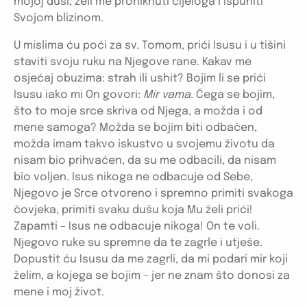
mojoj duši, želi me proniknuti cijeloga i ispuniti
Svojom blizinom.
U mislima ću poći za sv. Tomom, prići Isusu i u tišini
staviti svoju ruku na Njegove rane. Kakav me
osjećaj obuzima: strah ili ushit? Bojim li se prići
Isusu iako mi On govori:
Mir vama
. Čega se bojim,
što to moje srce skriva od Njega, a možda i od
mene samoga? Možda se bojim biti odbačen,
možda imam takvo iskustvo u svojemu životu da
nisam bio prihvaćen, da su me odbacili, da nisam
bio voljen. Isus nikoga ne odbacuje od Sebe,
Njegovo je Srce otvoreno i spremno primiti svakoga
čovjeka, primiti svaku dušu koja Mu želi prići!
Zapamti – Isus ne odbacuje nikoga! On te voli.
Njegovo ruke su spremne da te zagrle i utješe.
Dopustit ću Isusu da me zagrli, da mi podari mir koji
želim, a kojega se bojim – jer ne znam što donosi za
mene i moj život.