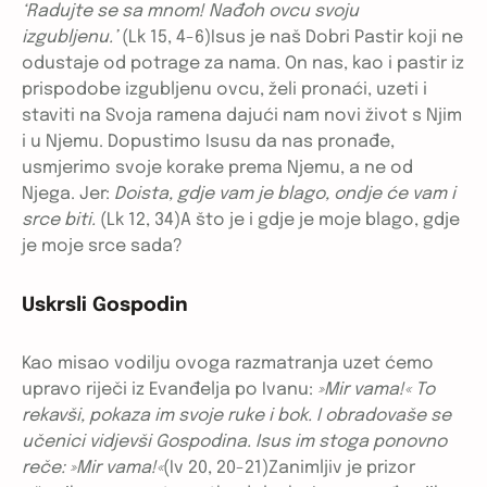
‘Radujte se sa mnom! Nađoh ovcu svoju
izgubljenu.’
(Lk 15, 4-6)Isus je naš Dobri Pastir koji ne
odustaje od potrage za nama. On nas, kao i pastir iz
prispodobe izgubljenu ovcu, želi pronaći, uzeti i
staviti na Svoja ramena dajući nam novi život s Njim
i u Njemu. Dopustimo Isusu da nas pronađe,
usmjerimo svoje korake prema Njemu, a ne od
Njega. Jer:
Doista, gdje vam je blago, ondje će vam i
srce biti.
(Lk 12, 34)A što je i gdje je moje blago, gdje
je moje srce sada?
Uskrsli Gospodin
Kao misao vodilju ovoga razmatranja uzet ćemo
upravo riječi iz Evanđelja po Ivanu:
»Mir vama!« To
rekavši, pokaza im svoje ruke i bok. I obradovaše se
učenici vidjevši Gospodina. Isus im stoga ponovno
reče: »Mir vama!«
(Iv 20, 20-21)Zanimljiv je prizor