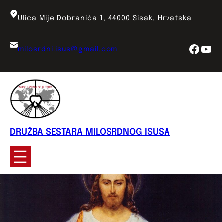
Skoči
do
Ulica Mije Dobranića 1, 44000 Sisak, Hrvatska
sadržaja
Face
You
milosrdni.isus@gmail.com
DRUŽBA SESTARA MILOSRDNOG ISUSA