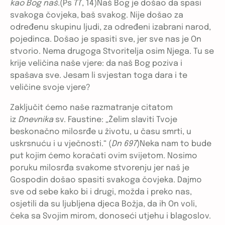
kao Bog naš.
(Ps 77, 14)Naš Bog je došao da spasi
svakoga čovjeka, baš svakog. Nije došao za
određenu skupinu ljudi, za određeni izabrani narod,
pojedinca. Došao je spasiti sve, jer sve nas je On
stvorio. Nema drugoga Stvoritelja osim Njega. Tu se
krije veličina naše vjere: da naš Bog poziva i
spašava sve. Jesam li svjestan toga dara i te
veličine svoje vjere?
Zaključit ćemo naše razmatranje citatom
iz
Dnevnika
sv. Faustine: „Želim slaviti Tvoje
beskonačno milosrđe u životu, u času smrti, u
uskrsnuću i u vječnosti.“ (
Dn 697
)Neka nam to bude
put kojim ćemo koračati ovim svijetom. Nosimo
poruku milosrđa svakome stvorenju jer naš je
Gospodin došao spasiti svakoga čovjeka. Dajmo
sve od sebe kako bi i drugi, možda i preko nas,
osjetili da su ljubljena djeca Božja, da ih On voli,
čeka sa Svojim mirom, donoseći utjehu i blagoslov.