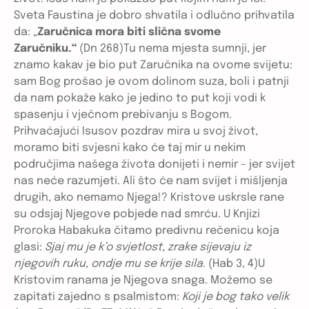
Sveta Faustina je dobro shvatila i odlučno prihvatila
da: „
Zaručnica mora biti slična svome
Zaručniku.“
(Dn 268)Tu nema mjesta sumnji, jer
znamo kakav je bio put Zaručnika na ovome svijetu:
sam Bog prošao je ovom dolinom suza, boli i patnji
da nam pokaže kako je jedino to put koji vodi k
spasenju i vječnom prebivanju s Bogom.
Prihvaćajući Isusov pozdrav mira u svoj život,
moramo biti svjesni kako će taj mir u nekim
područjima našega života donijeti i nemir – jer svijet
nas neće razumjeti. Ali što će nam svijet i mišljenja
drugih, ako nemamo Njega!? Kristove uskrsle rane
su odsjaj Njegove pobjede nad smrću. U Knjizi
Proroka Habakuka čitamo predivnu rečenicu koja
glasi:
Sjaj mu je k’o svjetlost, zrake sijevaju iz
njegovih ruku, ondje mu se krije sila.
(Hab 3, 4)U
Kristovim ranama je Njegova snaga. Možemo se
zapitati zajedno s psalmistom:
Koji je bog tako velik