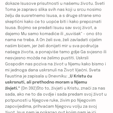
dokaze Isusove prisutnosti u našemu životu. Sveti
Toma je zapravo slika svih nas koji u srcu nosimo
želju da susretnemo Isusa, a s druge strane smo
skeptični kako će to uopće biti i kako prepoznati
Isusa. Bojimo se predati Isusu sav svoj život, a
dajemo Mu samo komadiće ili „suvišak“ – ono što
nama ne treba. A On želi sve, želi zavladati cijelim
našim bićem, jer želi donijeti mir u sva područja
našega života, a ponajviše tamo gdje Ga svjesno ili
nesvjesno možda ne želimo pustiti. Uskrsli
Gospodin nas poziva na život u Njemu kako bismo i
mi jednoga dana uskrsnuli na Život Vječni. Sveta
Faustina je zapisala u Dnevniku: „
U Kristu ću
uskrsnuti, ali prethodno moram u Njemu
živjeti.“
(Dn 392)Što to, živjeti u Kristu, znači za nas
sada, ako ne to da ovdje i sada predam svoj život u
potpunosti u Njegove ruke, živim po Njegovim
zapovijedima, prihvaćam Njegovu volju za svoj
život. Isus nam je pokazao put kojim nam je ići.