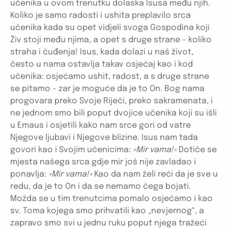
učenika u ovom trenutku dolaska Isusa među njih.
Koliko je samo radosti i ushita preplavilo srca
učenika kada su opet vidjeli svoga Gospodina koji
Živ stoji među njima, a opet s druge strane – koliko
straha i čuđenja! Isus, kada dolazi u naš život,
često u nama ostavlja takav osjećaj kao i kod
učenika: osjećamo ushit, radost, a s druge strane
se pitamo – zar je moguće da je to On. Bog nama
progovara preko Svoje Riječi, preko sakramenata, i
ne jednom smo bili poput dvojice učenika koji su išli
u Emaus i osjetili kako nam srce gori od vatre
Njegove ljubavi i Njegove blizine. Isus nam tada
govori kao i Svojim učenicima:
»Mir vama!«
Dotiče se
mjesta našega srca gdje mir još nije zavladao i
ponavlja:
»Mir vama!«
Kao da nam želi reći da je sve u
redu, da je to On i da se nemamo čega bojati.
Možda se u tim trenutcima pomalo osjećamo i kao
sv. Toma kojega smo prihvatili kao „nevjernog“, a
zapravo smo svi u jednu ruku poput njega tražeći