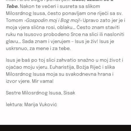
Tebe.
Nakon te večeri i susreta sa slikom
Milosrdnog Isusa, često ponavljam one riječi sa sv.
Tomom
»Gospodin moj i Bog moj!«
Upravo zato jer je i
moja vjera slična rosi, oblaku… Često znam staviti
ruku na Isusovo probodeno Srce na slici ili nasloniti
glavu… Sada znam i vjerujem – Isus je živ! Isus je
uskrsnuo, za mene i za tebe.
Isus je baš po toj slici zahvatio snažno u moj život i
ojačao moju vjeru. Euharistija, Božja Riječ i slika
Milosrdnog Isusa moja su svakodnevna hrana i
izvor vjere. Mir vama!
Sestre Milosrdnog Isusa, Sisak
lektura: Marija Vuković