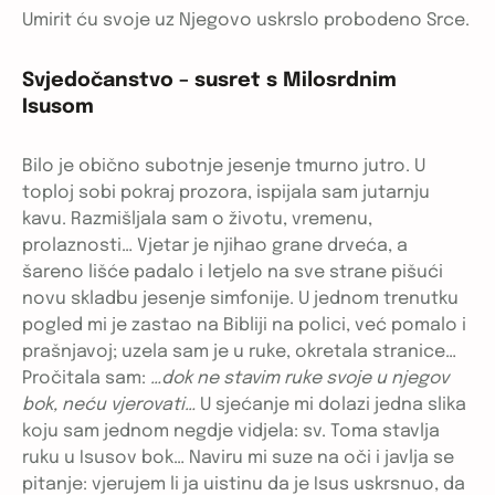
Umirit ću svoje uz Njegovo uskrslo probodeno Srce.
Svjedočanstvo – susret s Milosrdnim
Isusom
Bilo je obično subotnje jesenje tmurno jutro. U
toploj sobi pokraj prozora, ispijala sam jutarnju
kavu. Razmišljala sam o životu, vremenu,
prolaznosti… Vjetar je njihao grane drveća, a
šareno lišće padalo i letjelo na sve strane pišući
novu skladbu jesenje simfonije. U jednom trenutku
pogled mi je zastao na Bibliji na polici, već pomalo i
prašnjavoj; uzela sam je u ruke, okretala stranice…
Pročitala sam:
…dok ne stavim ruke svoje u njegov
bok, neću vjerovati…
U sjećanje mi dolazi jedna slika
koju sam jednom negdje vidjela: sv. Toma stavlja
ruku u Isusov bok… Naviru mi suze na oči i javlja se
pitanje: vjerujem li ja uistinu da je Isus uskrsnuo, da