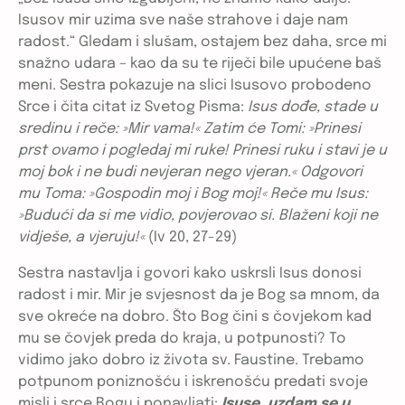
Isusov mir uzima sve naše strahove i daje nam
radost.“ Gledam i slušam, ostajem bez daha, srce mi
snažno udara – kao da su te riječi bile upućene baš
meni. Sestra pokazuje na slici Isusovo probodeno
Srce i čita citat iz Svetog Pisma:
Isus dođe, stade u
sredinu i reče: »Mir vama!« Zatim će Tomi: »Prinesi
prst ovamo i pogledaj mi ruke! Prinesi ruku i stavi je u
moj bok i ne budi nevjeran nego vjeran.« Odgovori
mu Toma: »Gospodin moj i Bog moj!« Reče mu Isus:
»Budući da si me vidio, povjerovao si. Blaženi koji ne
vidješe, a vjeruju!«
(Iv 20, 27-29)
Sestra nastavlja i govori kako uskrsli Isus donosi
radost i mir. Mir je svjesnost da je Bog sa mnom, da
sve okreće na dobro. Što Bog čini s čovjekom kad
mu se čovjek preda do kraja, u potpunosti? To
vidimo jako dobro iz života sv. Faustine. Trebamo
potpunom poniznošću i iskrenošću predati svoje
misli i srce Bogu i ponavljati:
Isuse, uzdam se u