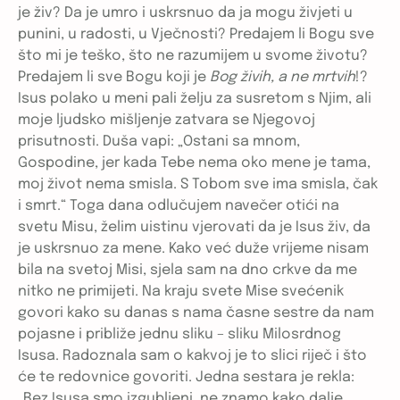
je živ? Da je umro i uskrsnuo da ja mogu živjeti u
punini, u radosti, u Vječnosti? Predajem li Bogu sve
što mi je teško, što ne razumijem u svome životu?
Predajem li sve Bogu koji je
Bog živih, a ne mrtvih
!?
Isus polako u meni pali želju za susretom s Njim, ali
moje ljudsko mišljenje zatvara se Njegovoj
prisutnosti. Duša vapi: „Ostani sa mnom,
Gospodine, jer kada Tebe nema oko mene je tama,
moj život nema smisla. S Tobom sve ima smisla, čak
i smrt.“ Toga dana odlučujem navečer otići na
svetu Misu, želim uistinu vjerovati da je Isus živ, da
je uskrsnuo za mene. Kako već duže vrijeme nisam
bila na svetoj Misi, sjela sam na dno crkve da me
nitko ne primijeti. Na kraju svete Mise svećenik
govori kako su danas s nama časne sestre da nam
pojasne i približe jednu sliku – sliku Milosrdnog
Isusa. Radoznala sam o kakvoj je to slici riječ i što
će te redovnice govoriti. Jedna sestara je rekla:
„Bez Isusa smo izgubljeni, ne znamo kako dalje.