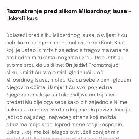
Razmatranje pred slikom Milosrdnog Isusa –
Uskrsli Isus
Dolazeći pred sliku Milosrdnog Isusa, osvijestit ću
sebi kako se ispred mene nalazi Uskrsli Krist, Krist
koji je ustao iz mrtvih zajedno s tragovima rana na
probodenim rukama, nogama i Srcu. Dopustit ću
svome srcu da usklikne:
On je živ!
Promatrajući
sliku, umirit ću svoje misli gledajući u oči
Milosrdnog Isusa, moleći Ga da sebe vidim i gledam
Njegovim očima. Usmjerit ću svoj pogled na
Njegove rane koje su tako vidljive na toj slici i
predati Mu cijeloga sebe kako bih zajedno s Njime
uskrsnuo na novi život na koji me On poziva. Isus je
jači od najjačeg i najvećeg straha koji možda
obuzima moje srce. Ispred mene stoji Gospodin,
Uskrsli, koji me želi blagosloviti, želi donijet mir