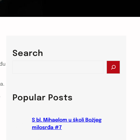
Search
S
eđu
e
a
a.
r
c
Popular Posts
e
h
S bl. Mihaelom u školi Božjeg
milosrđa #7