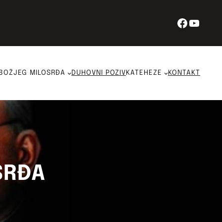
Facebo
YouT
BOŽJEG MILOSRĐA
DUHOVNI POZIV
KATEHEZE
KONTAKT
SRĐA