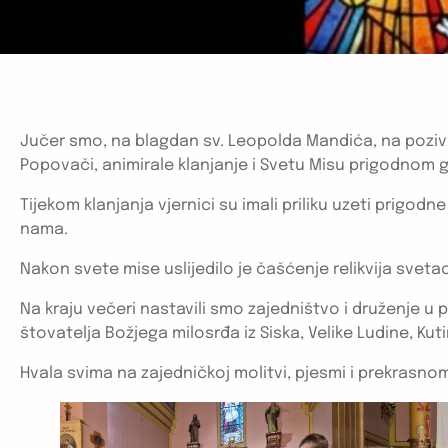
Jučer smo, na blagdan sv. Leopolda Mandića, na poziv ž
Popovači, animirale klanjanje i Svetu Misu prigodnom 
Tijekom klanjanja vjernici su imali priliku uzeti prigodn
nama.
Nakon svete mise uslijedilo je čašćenje relikvija svetac
Na kraju večeri nastavili smo zajedništvo i druženje u
štovatelja Božjega milosrđa iz Siska, Velike Ludine, Ku
Hvala svima na zajedničkoj molitvi, pjesmi i prekrasno