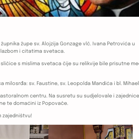
upnika župe sv. Alojzija Gonzage vlč. Ivana Petrovića u
glazbom i citatima svetaca.
e sličice s mislima svetaca čije su relikvije bile prisutne m
a milosrđa: sv. Faustine, sv. Leopolda Mandića i bl. Mihael
 pastoralnom centru. Na susretu su sudjelovale i zajednic
tine te domaćini iz Popovače.
m zajedništvu!