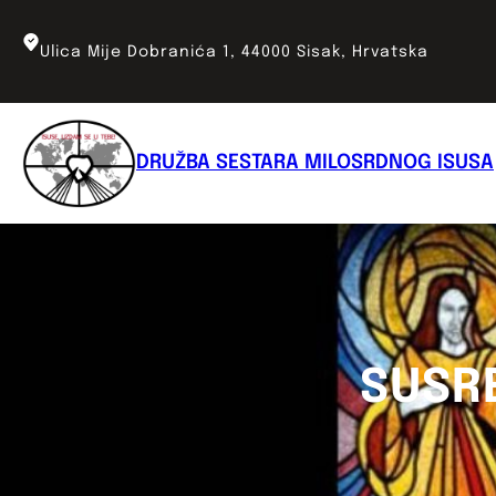
Skoči
do
Ulica Mije Dobranića 1, 44000 Sisak, Hrvatska
sadržaja
DRUŽBA SESTARA MILOSRDNOG ISUSA
SUSR