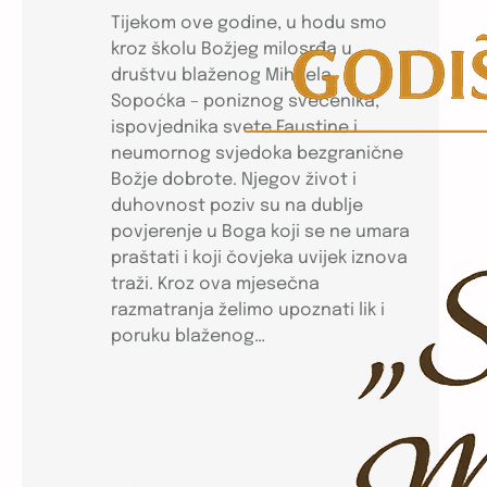
Tijekom ove godine, u hodu smo
kroz školu Božjeg milosrđa u
društvu blaženog Mihaela
Sopoćka – poniznog svećenika,
ispovjednika svete Faustine i
neumornog svjedoka bezgranične
Božje dobrote. Njegov život i
duhovnost poziv su na dublje
povjerenje u Boga koji se ne umara
praštati i koji čovjeka uvijek iznova
traži. Kroz ova mjesečna
razmatranja želimo upoznati lik i
poruku blaženog…