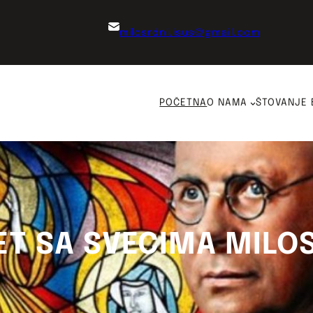
milosrdni.isus@gmail.com
POČETNA
O NAMA
ŠTOVANJE 
ET SA SVECIMA MILO