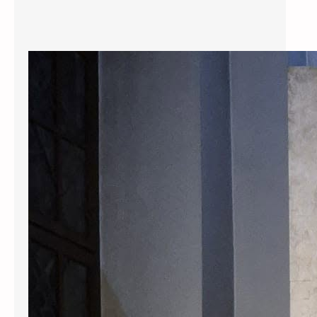
Osvrt na hodočašće u Vilnius
Krenuli smo kao mala grupa
hodočasnika, na dalek put, u 1200
km udaljenVilnius u Litvi, na sam
izvor pobožnosti Božjem Milosrđu.
U svetištu BožjegMilosrđa koje se
nalazi u samom srcu Vilniusa, nalazi
se izvorna slikaMilosrdnog Isusa,
koju je 1934. godine naslikao
Eugeniusz Kazimirowski,
premauputama sv. Faustine. Svetici
je taj zadatak objavio i povjerio sam
Isus…