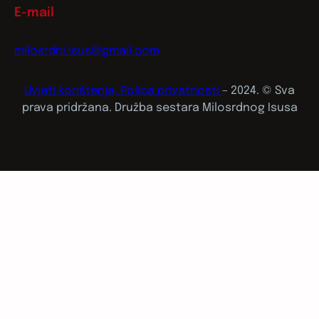
E-mail
milosrdni.isus@gmail.com
Uvjeti korištenja, Polica privatnosti
– 2024. © Sva
prava pridržana. Družba sestara Milosrdnog Isusa