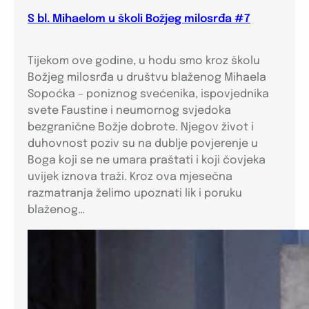
S bl. Mihaelom u školi Božjeg milosrđa #7
Tijekom ove godine, u hodu smo kroz školu
Božjeg milosrđa u društvu blaženog Mihaela
Sopoćka – poniznog svećenika, ispovjednika
svete Faustine i neumornog svjedoka
bezgranične Božje dobrote. Njegov život i
duhovnost poziv su na dublje povjerenje u
Boga koji se ne umara praštati i koji čovjeka
uvijek iznova traži. Kroz ova mjesečna
razmatranja želimo upoznati lik i poruku
blaženog…