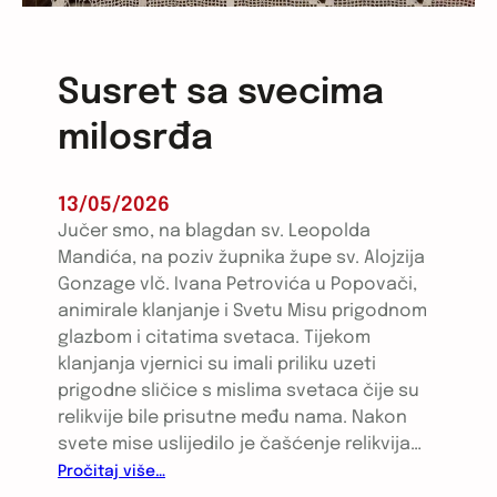
k
o
l
Susret sa svecima
i
milosrđa
B
o
ž
13/05/2026
j
Jučer smo, na blagdan sv. Leopolda
e
Mandića, na poziv župnika župe sv. Alojzija
g
Gonzage vlč. Ivana Petrovića u Popovači,
m
animirale klanjanje i Svetu Misu prigodnom
i
glazbom i citatima svetaca. Tijekom
l
klanjanja vjernici su imali priliku uzeti
o
prigodne sličice s mislima svetaca čije su
s
relikvije bile prisutne među nama. Nakon
r
svete mise uslijedilo je čašćenje relikvija…
đ
:
Pročitaj više…
a
S