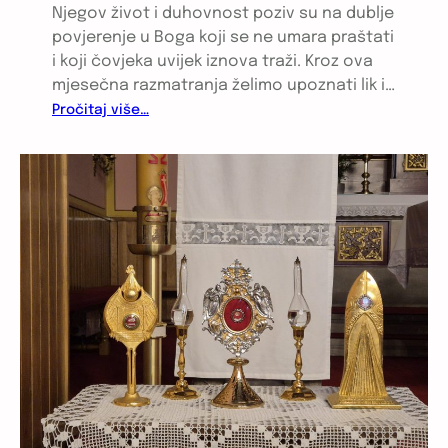
Njegov život i duhovnost poziv su na dublje
povjerenje u Boga koji se ne umara praštati
i koji čovjeka uvijek iznova traži. Kroz ova
mjesečna razmatranja želimo upoznati lik i…
:
Pročitaj više…
S
b
l
.
M
i
h
a
e
l
o
m
u
š