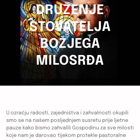
DRUŽENJE
ŠTOVATELJA
BOŽJEGA
MILOSRĐA
U ozračju radosti, zajedništva i zahvalnosti okupili
smo se na našem posljednjem susretu prije ljetne
pauze kako bismo zahvalili Gospodinu za sve milosti
koje nam je darovao tijekom protekle pastoralne