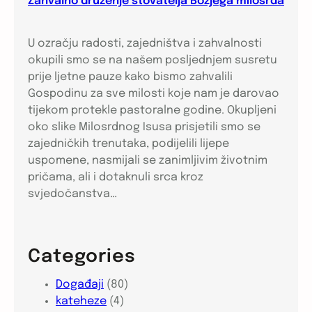
Zahvalno druženje štovatelja Božjega milosrđa
U ozračju radosti, zajedništva i zahvalnosti
okupili smo se na našem posljednjem susretu
prije ljetne pauze kako bismo zahvalili
Gospodinu za sve milosti koje nam je darovao
tijekom protekle pastoralne godine. Okupljeni
oko slike Milosrdnog Isusa prisjetili smo se
zajedničkih trenutaka, podijelili lijepe
uspomene, nasmijali se zanimljivim životnim
pričama, ali i dotaknuli srca kroz
svjedočanstva…
Categories
Događaji
(80)
kateheze
(4)