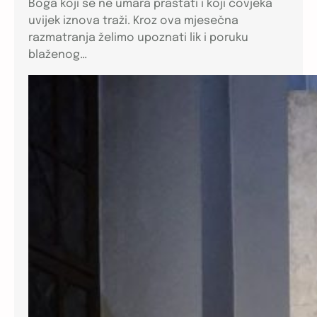
Boga koji se ne umara praštati i koji čovjeka
uvijek iznova traži. Kroz ova mjesečna
razmatranja želimo upoznati lik i poruku
blaženog…