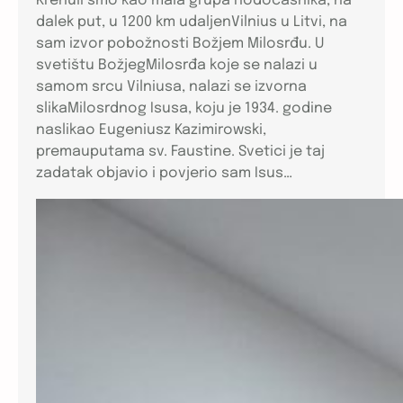
Krenuli smo kao mala grupa hodočasnika, na
dalek put, u 1200 km udaljenVilnius u Litvi, na
sam izvor pobožnosti Božjem Milosrđu. U
svetištu BožjegMilosrđa koje se nalazi u
samom srcu Vilniusa, nalazi se izvorna
slikaMilosrdnog Isusa, koju je 1934. godine
naslikao Eugeniusz Kazimirowski,
premauputama sv. Faustine. Svetici je taj
zadatak objavio i povjerio sam Isus…