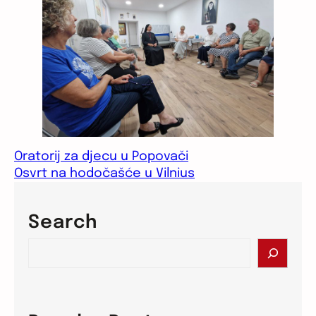
Oratorij za djecu u Popovači
Osvrt na hodočašće u Vilnius
Search
S
e
a
r
c