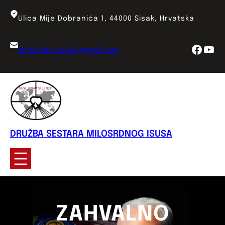
Skoči
do
Ulica Mije Dobranića 1, 44000 Sisak, Hrvatska
sadržaja
Face
You
milosrdni.isus@gmail.com
DRUŽBA SESTARA MILOSRDNOG ISUSA
ZAHVALNO