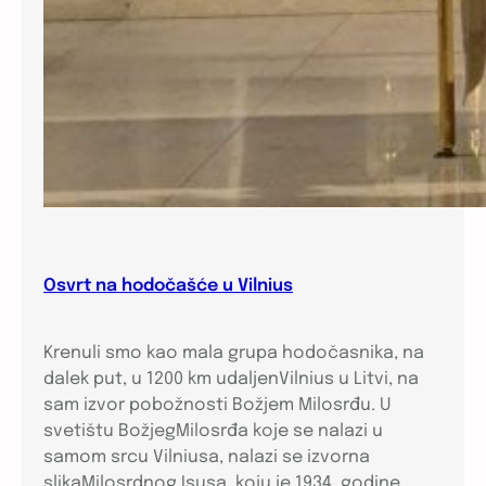
Osvrt na hodočašće u Vilnius
Krenuli smo kao mala grupa hodočasnika, na
dalek put, u 1200 km udaljenVilnius u Litvi, na
sam izvor pobožnosti Božjem Milosrđu. U
svetištu BožjegMilosrđa koje se nalazi u
samom srcu Vilniusa, nalazi se izvorna
slikaMilosrdnog Isusa, koju je 1934. godine