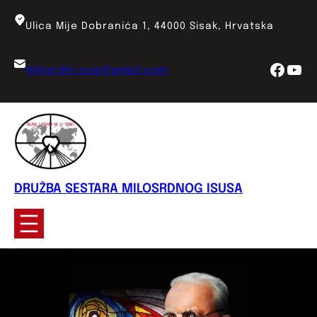
Skoči
do
Ulica Mije Dobranića 1, 44000 Sisak, Hrvatska
sadržaja
Face
You
milosrdni.isus@gmail.com
DRUŽBA SESTARA MILOSRDNOG ISUSA