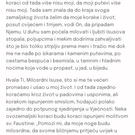
koraci od tada više nisu moji, da moji putevi više
nisu moji. Tada sam znala da do kraja svoga
zemaljskog života želim da moje korake i život,
posut cvijećem i trnjem, vodi On, da pripadam
Njemu. U duhu sam počela milovati i ljubiti Isusova
stopala, poljupcima i mekim dodirima zahvaljivati
što je bio toliko strpljiv prema meni i tražio me dok
me ne nađe po šikarama i kamenim putevima, po
cestama bespuća i besmisla, u tamnim i hladnim
noćima koje vode u propast, u jad, u bijedu.
Hvala Ti, Milosrdni Isuse, što si me te večeri
pronašao i ušao u moj život. I od tada zajedno
koračamo kroz život u padovima i usponima, ali
korakom ispunjenim smislom, hodajući polako
zajedno do potpunog sjedinjenja u Vječnosti. Neka
ovozemaljski koraci budu koraci ispunjeni molitvom
sv. Faustine: „Pomozi mi, da moje noge budu
milosrdne, da svome bližnjemu pritječu uvijek u