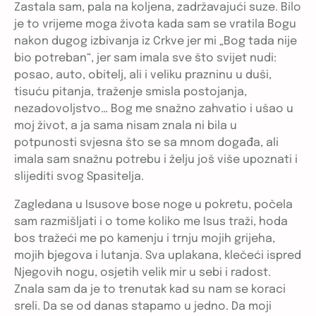
Zastala sam, pala na koljena, zadržavajući suze. Bilo
je to vrijeme moga života kada sam se vratila Bogu
nakon dugog izbivanja iz Crkve jer mi „Bog tada nije
bio potreban“, jer sam imala sve što svijet nudi:
posao, auto, obitelj, ali i veliku prazninu u duši,
tisuću pitanja, traženje smisla postojanja,
nezadovoljstvo… Bog me snažno zahvatio i ušao u
moj život, a ja sama nisam znala ni bila u
potpunosti svjesna što se sa mnom događa, ali
imala sam snažnu potrebu i želju još više upoznati i
slijediti svog Spasitelja.
Zagledana u Isusove bose noge u pokretu, počela
sam razmišljati i o tome koliko me Isus traži, hoda
bos tražeći me po kamenju i trnju mojih grijeha,
mojih bjegova i lutanja. Sva uplakana, klečeći ispred
Njegovih nogu, osjetih velik mir u sebi i radost.
Znala sam da je to trenutak kad su nam se koraci
sreli. Da se od danas stapamo u jedno. Da moji