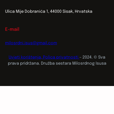
Ulica Mije Dobranića 1, 44000 Sisak, Hrvatska
E-mail
milosrdni.isus@gmail.com
Uvjeti korištenja, Polica privatnosti
– 2024. © Sva
prava pridržana. Družba sestara Milosrdnog Isusa