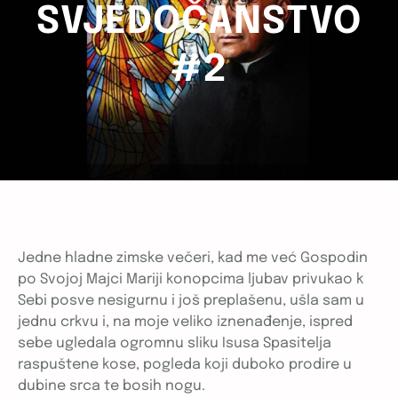
SVJEDOČANSTVO
#2
Jedne hladne zimske večeri, kad me već Gospodin
po Svojoj Majci Mariji konopcima ljubav privukao k
Sebi posve nesigurnu i još preplašenu, ušla sam u
jednu crkvu i, na moje veliko iznenađenje, ispred
sebe ugledala ogromnu sliku Isusa Spasitelja
raspuštene kose, pogleda koji duboko prodire u
dubine srca te bosih nogu.