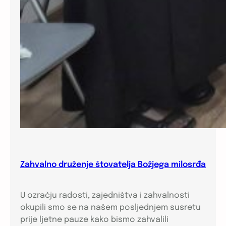
Zahvalno druženje štovatelja Božjega milosrđa
U ozračju radosti, zajedništva i zahvalnosti
okupili smo se na našem posljednjem susretu
prije ljetne pauze kako bismo zahvalili