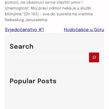
pomoć, ne obazirući se na vlastiti umor i
iznemoglost. Moj pravi odmor neka je u službi
bližnjima.“(Dn 163) – sve do susreta na vratima
Nebeskog Jeruzalema.
Svjedočanstvo #1
Hodočašće u Goru
Search
S
e
a
r
c
Popular Posts
h