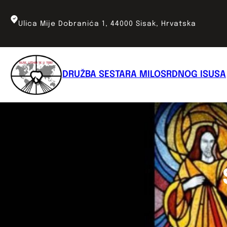
Skoči
do
Ulica Mije Dobranića 1, 44000 Sisak, Hrvatska
sadržaja
DRUŽBA SESTARA MILOSRDNOG ISUSA