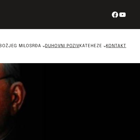
Facebo
YouT
BOŽJEG MILOSRĐA
DUHOVNI POZIV
KATEHEZE
KONTAKT