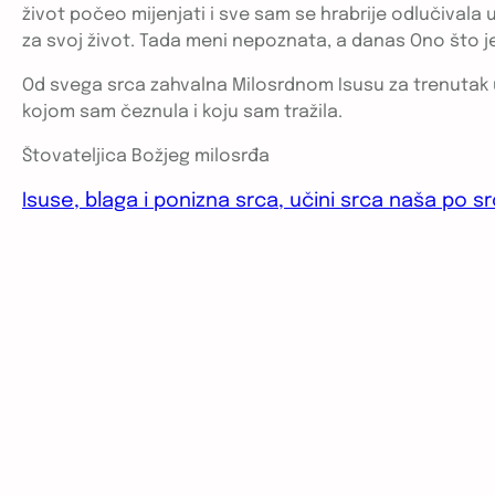
život počeo mijenjati i sve sam se hrabrije odlučivala u
za svoj život. Tada meni nepoznata, a danas Ono što 
Od svega srca zahvalna Milosrdnom Isusu za trenutak 
kojom sam čeznula i koju sam tražila.
Štovateljica Božjeg milosrđa
Isuse, blaga i ponizna srca, učini srca naša po 