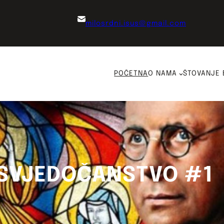
milosrdni.isus@gmail.com
POČETNA
O NAMA
ŠTOVANJE 
SVJEDOČANSTVO #1