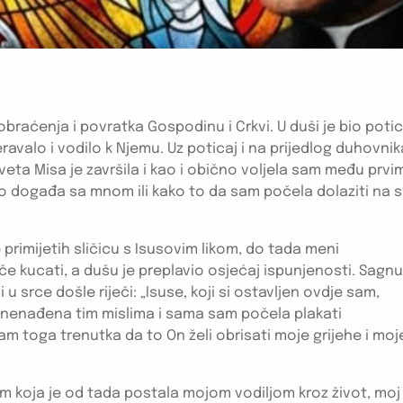
braćenja i povratka Gospodinu i Crkvi. U duši je bio potic
ravalo i vodilo k Njemu. Uz poticaj i na prijedlog duhovnik
 Sveta Misa je završila i kao i obično voljela sam među prvi
to događa sa mnom ili kako to da sam počela dolaziti na s
de primijetih sličicu s Isusovim likom, do tada meni
če kucati, a dušu je preplavio osjećaj ispunjenosti. Sagnu
u srce došle riječi: „Isuse, koji si ostavljen ovdje sam,
Iznenađena tim mislima i sama sam počela plakati
 sam toga trenutka da to On želi obrisati moje grijehe i moj
om koja je od tada postala mojom vodiljom kroz život, moj