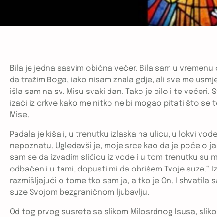
Bila je jedna sasvim obična večer. Bila sam u vremenu o
da tražim Boga, iako nisam znala gdje, ali sve me usmje
išla sam na sv. Misu svaki dan. Tako je bilo i te večeri.
izaći iz crkve kako me nitko ne bi mogao pitati što se 
Mise.
Padala je kiša i, u trenutku izlaska na ulicu, u lokvi vo
nepoznatu. Ugledavši je, moje srce kao da je počelo ja
sam se da izvadim sličicu iz vode i u tom trenutku su mi 
odbačen i u tami, dopusti mi da obrišem Tvoje suze.“ 
razmišljajući o tome tko sam ja, a tko je On. I shvatila
suze Svojom bezgraničnom ljubavlju.
Od tog prvog susreta sa slikom Milosrdnog Isusa, slik