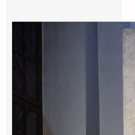
Osvrt na hodočašće u Vilnius
Krenuli smo kao mala grupa
hodočasnika, na dalek put, u 1200
km udaljenVilnius u Litvi, na sam
izvor pobožnosti Božjem Milosrđu.
U svetištu BožjegMilosrđa koje se
nalazi u samom srcu Vilniusa, nalazi
se izvorna slikaMilosrdnog Isusa,
koju je 1934. godine naslikao
Eugeniusz Kazimirowski,
premauputama sv. Faustine. Svetici
je taj zadatak objavio i povjerio sam
Isus…