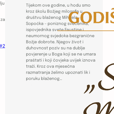
lju
Tijekom ove godine, u hodu smo
kroz školu Božjeg milosrđa u
društvu blaženog Mihaela
 za
Sopoćka – poniznog svećenika,
ispovjednika svete Faustine i
neumornog svjedoka bezgranične
Božje dobrote. Njegov život i
#2
duhovnost poziv su na dublje
povjerenje u Boga koji se ne umara
praštati i koji čovjeka uvijek iznova
traži. Kroz ova mjesečna
razmatranja želimo upoznati lik i
poruku blaženog…