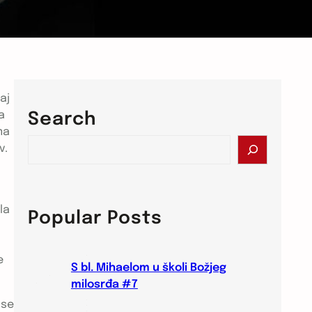
aj
a
Search
ma
S
v.
e
a
r
c
la
Popular Posts
h
e
S bl. Mihaelom u školi Božjeg
milosrđa #7
 se