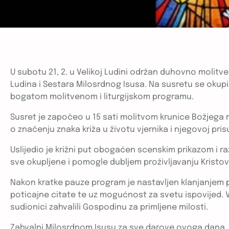
U subotu 21, 2. u Velikoj Ludini održan duhovno molitve
Ludina i Sestara Milosrdnog Isusa. Na susretu se okupil
bogatom molitvenom i liturgijskom programu.
Susret je započeo u 15 sati molitvom krunice Božjega 
o značenju znaka križa u životu vjernika i njegovoj pri
Uslijedio je križni put obogaćen scenskim prikazom i 
sve okupljene i pomogle dubljem proživljavanju Kristo
Nakon kratke pauze program je nastavljen klanjanjem 
poticajne citate te uz mogućnost za svetu ispovijed. Vr
sudionici zahvalili Gospodinu za primljene milosti.
Zahvalni Milosrdnom Isusu za sve darove ovoga dana, 