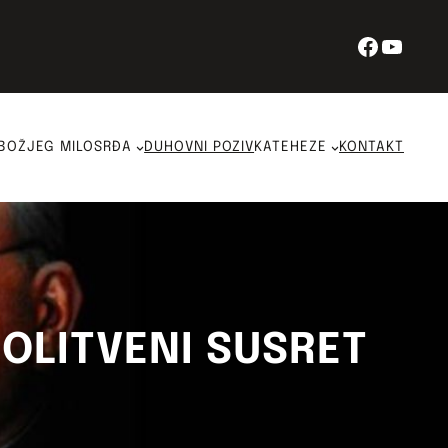
Facebo
YouT
BOŽJEG MILOSRĐA
DUHOVNI POZIV
KATEHEZE
KONTAKT
MOLITVENI SUSRET