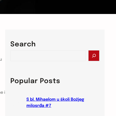
Search
S
e
zu
a
r
c
Popular Posts
h
e i
S bl. Mihaelom u školi Božjeg
milosrđa #7