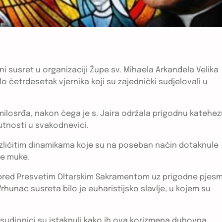
ni susret u organizaciji Župe sv. Mihaela Arkanđela Velika
o četrdesetak vjernika koji su zajednički sudjelovali u
milosrđa, nakon čega je s. Jaira održala prigodnu katehe
sutnosti u svakodnevici.
različitim dinamikama koje su na poseban način dotaknule
ve muke.
pred Presvetim Oltarskim Sakramentom uz prigodne pjesm
hunac susreta bilo je euharistijsko slavlje, u kojem su
sudionici su istaknuli kako ih ova korizmena duhovna