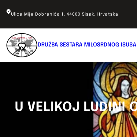
Skoči
do
Ulica Mije Dobranića 1, 44000 Sisak, Hrvatska
sadržaja
DRUŽBA SESTARA MILOSRDNOG ISUSA
U VELIKOJ LUDINI