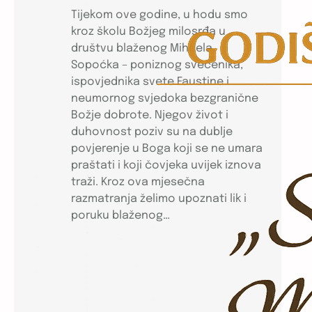
Tijekom ove godine, u hodu smo
kroz školu Božjeg milosrđa u
društvu blaženog Mihaela
Sopoćka – poniznog svećenika,
ispovjednika svete Faustine i
neumornog svjedoka bezgranične
Božje dobrote. Njegov život i
duhovnost poziv su na dublje
povjerenje u Boga koji se ne umara
praštati i koji čovjeka uvijek iznova
traži. Kroz ova mjesečna
razmatranja želimo upoznati lik i
poruku blaženog…