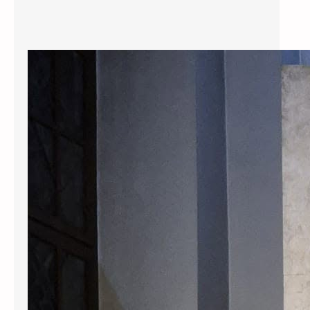
Osvrt na hodočašće u Vilnius
Krenuli smo kao mala grupa
hodočasnika, na dalek put, u 1200
km udaljenVilnius u Litvi, na sam
izvor pobožnosti Božjem Milosrđu.
U svetištu BožjegMilosrđa koje se
nalazi u samom srcu Vilniusa, nalazi
se izvorna slikaMilosrdnog Isusa,
koju je 1934. godine naslikao
Eugeniusz Kazimirowski,
premauputama sv. Faustine. Svetici
je taj zadatak objavio i povjerio sam
Isus…