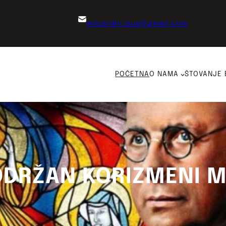
milosrdni.isus@gmail.com
POČETNA
O NAMA
ŠTOVANJE 
 ODRŽAN KORIZMENI 