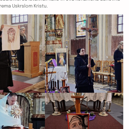
ema Uskrslom Kristu.