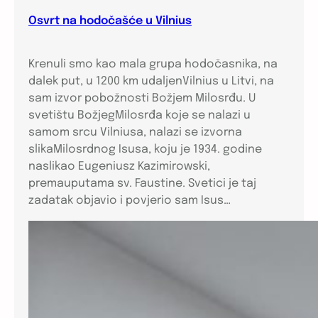
Osvrt na hodočašće u Vilnius
Krenuli smo kao mala grupa hodočasnika, na
dalek put, u 1200 km udaljenVilnius u Litvi, na
sam izvor pobožnosti Božjem Milosrđu. U
svetištu BožjegMilosrđa koje se nalazi u
samom srcu Vilniusa, nalazi se izvorna
slikaMilosrdnog Isusa, koju je 1934. godine
naslikao Eugeniusz Kazimirowski,
premauputama sv. Faustine. Svetici je taj
zadatak objavio i povjerio sam Isus…