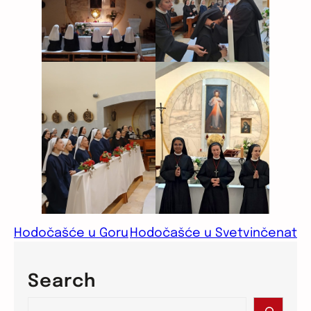
Hodočašće u Goru
Hodočašće u Svetvinčenat
Search
S