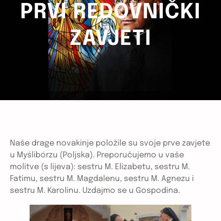
PRVI REDOVNIČKI
ZAVJETI
Naše drage novakinje položile su svoje prve zavjete
u Myślibórzu (Poljska). Preporučujemo u vaše
molitve (s lijeva): sestru M. Elizabetu, sestru M.
Fatimu, sestru M. Magdalenu, sestru M. Agnezu i
sestru M. Karolinu. Uzdajmo se u Gospodina.