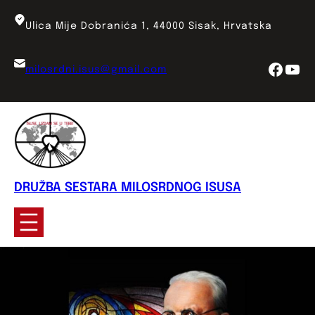
Skoči
do
Ulica Mije Dobranića 1, 44000 Sisak, Hrvatska
sadržaja
Face
You
milosrdni.isus@gmail.com
DRUŽBA SESTARA MILOSRDNOG ISUSA