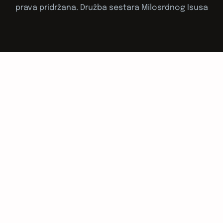
prava pridržana. Družba sestara Milosrdnog Isusa