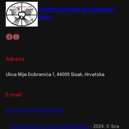
DRUŽBA SESTARA MILOSRDNOG
ISUSA
Facebook
YouTube
Adresa
Ulica Mije Dobranića 1, 44000 Sisak, Hrvatska
E-mail
milosrdni.isus@gmail.com
Uvjeti korištenja, Polica privatnosti
– 2024. © Sva