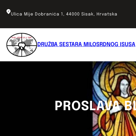
Skoči
do
Ulica Mije Dobranića 1, 44000 Sisak, Hrvatska
sadržaja
DRUŽBA SESTARA MILOSRDNOG ISUSA
PROSLAVA B