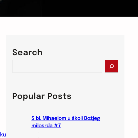
Search
S
e
a
r
c
Popular Posts
h
S bl. Mihaelom u školi Božjeg
milosrđa #7
sku