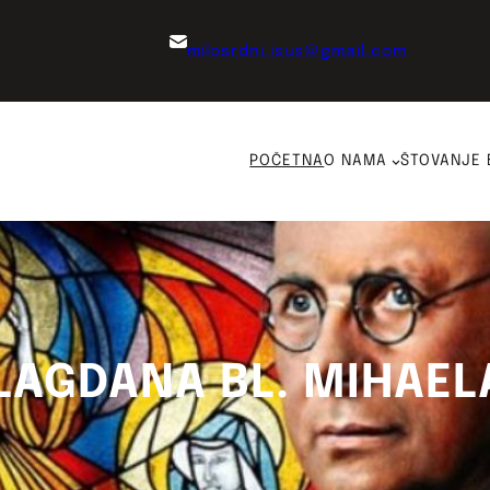
milosrdni.isus@gmail.com
POČETNA
O NAMA
ŠTOVANJE 
LAGDANA BL. MIHAE