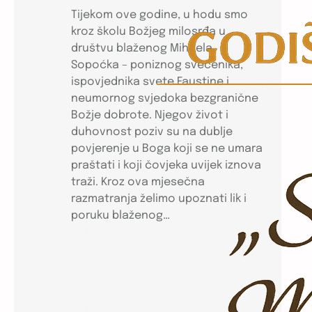
Tijekom ove godine, u hodu smo
kroz školu Božjeg milosrđa u
društvu blaženog Mihaela
Sopoćka – poniznog svećenika,
ispovjednika svete Faustine i
neumornog svjedoka bezgranične
Božje dobrote. Njegov život i
duhovnost poziv su na dublje
povjerenje u Boga koji se ne umara
praštati i koji čovjeka uvijek iznova
traži. Kroz ova mjesečna
razmatranja želimo upoznati lik i
poruku blaženog…