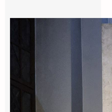
Osvrt na hodočašće u Vilnius
Krenuli smo kao mala grupa
hodočasnika, na dalek put, u 1200
km udaljenVilnius u Litvi, na sam
izvor pobožnosti Božjem Milosrđu.
U svetištu BožjegMilosrđa koje se
nalazi u samom srcu Vilniusa, nalazi
se izvorna slikaMilosrdnog Isusa,
koju je 1934. godine naslikao
Eugeniusz Kazimirowski,
premauputama sv. Faustine. Svetici
je taj zadatak objavio i povjerio sam
Isus…