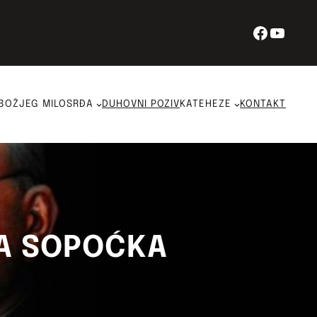
Facebo
YouT
BOŽJEG MILOSRĐA
DUHOVNI POZIV
KATEHEZE
KONTAKT
LA SOPOĆKA