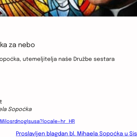
ćka za nebo
Sopoćka, utemeljitelja naše Družbe sestara
t
aela Sopoćka
MilosrdnogIsusa?locale=hr_HR
Proslavljen blagdan bl. Mihaela Sopoćka u Si