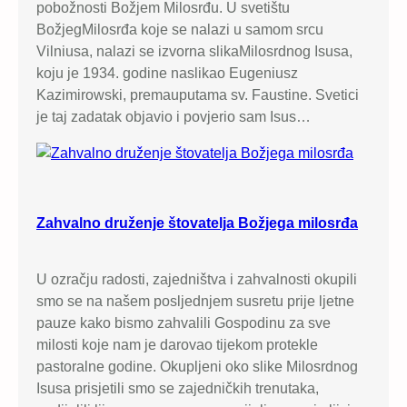
pobožnosti Božjem Milosrđu. U svetištu
BožjegMilosrđa koje se nalazi u samom srcu
Vilniusa, nalazi se izvorna slikaMilosrdnog Isusa,
koju je 1934. godine naslikao Eugeniusz
Kazimirowski, premauputama sv. Faustine. Svetici
je taj zadatak objavio i povjerio sam Isus…
Zahvalno druženje štovatelja Božjega milosrđa
U ozračju radosti, zajedništva i zahvalnosti okupili
smo se na našem posljednjem susretu prije ljetne
pauze kako bismo zahvalili Gospodinu za sve
milosti koje nam je darovao tijekom protekle
pastoralne godine. Okupljeni oko slike Milosrdnog
Isusa prisjetili smo se zajedničkih trenutaka,