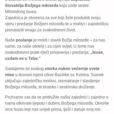
štovatelja Božjega milosrđa
koju vode sestre
Milosrdnog Isusa.
Zajednica je otvorena za sve koji žele produbiti svoju
vjeru i predanje Božjem milosrđu te u molitvi i zajedništvu
pronalaziti snagu za svakodnevni život.
Naše
poslanje
je moliti i slaviti Božje milosrđe – za nas
same, za naše obitelji i za cijeli svijet. U tome nas
svakodnevno prate riječi povjerenja i predanja:
„Isuse,
uzdam se u Tebe.“
Sastajemo se svakog
utorka nakon večernje svete
mise
u dvorani ispod crkve Bazilike sv. Kvirina. Susreti
uključuju zajedničku molitvu, razmatranje i slavljenje
Božjega milosrđa, te bratsko i sestrinsko druženje.
Pozivamo vas da se pridružite našoj zajednici i zajedno s
nama otkrivate ljepotu i dubinu Božjega milosrđa. Otvorite
srce Isusu koji nas uvijek prima, tješi i daruje svoj mir.