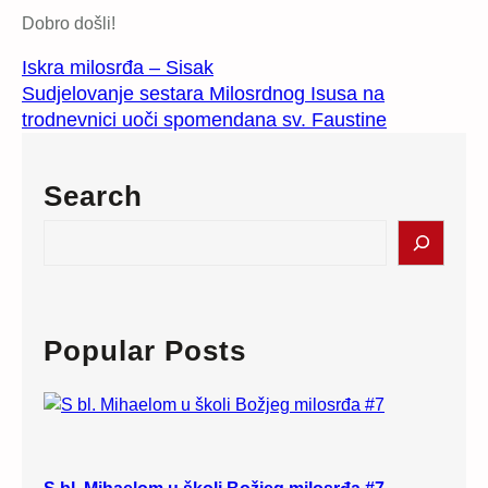
Dobro došli!
Iskra milosrđa – Sisak
Sudjelovanje sestara Milosrdnog Isusa na
trodnevnici uoči spomendana sv. Faustine
Search
S
e
a
r
c
Popular Posts
h