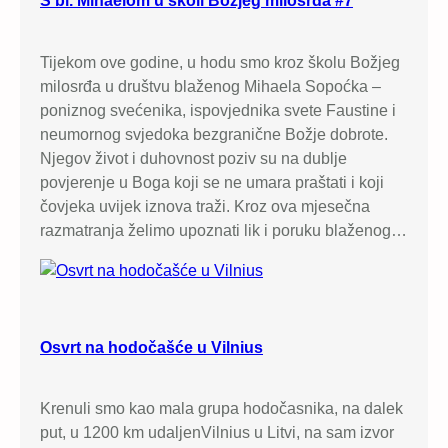
S bl. Mihaelom u školi Božjeg milosrđa #7
Tijekom ove godine, u hodu smo kroz školu Božjeg
milosrđa u društvu blaženog Mihaela Sopoćka –
poniznog svećenika, ispovjednika svete Faustine i
neumornog svjedoka bezgranične Božje dobrote.
Njegov život i duhovnost poziv su na dublje
povjerenje u Boga koji se ne umara praštati i koji
čovjeka uvijek iznova traži. Kroz ova mjesečna
razmatranja želimo upoznati lik i poruku blaženog…
Osvrt na hodočašće u Vilnius
Krenuli smo kao mala grupa hodočasnika, na dalek
put, u 1200 km udaljenVilnius u Litvi, na sam izvor