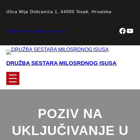
Skoči
do
Ulica Mije Dobranića 1, 44000 Sisak, Hrvatska
sadržaja
Faceb
You
milosrdni.isus@gmail.com
DRUŽBA SESTARA MILOSRDNOG ISUSA
POZIV NA
UKLJUČIVANJE U