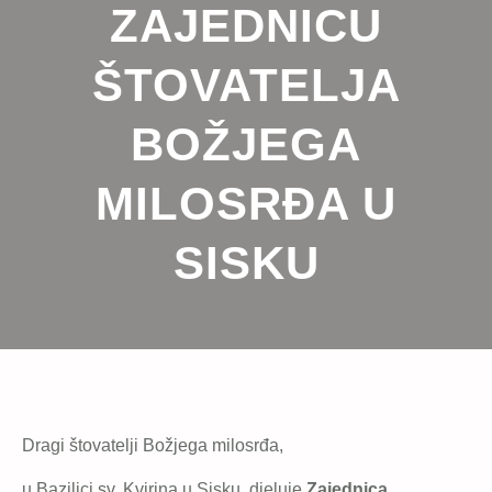
ZAJEDNICU
ŠTOVATELJA
BOŽJEGA
MILOSRĐA U
SISKU
Dragi štovatelji Božjega milosrđa,
u Bazilici sv. Kvirina u Sisku, djeluje
Zajednica