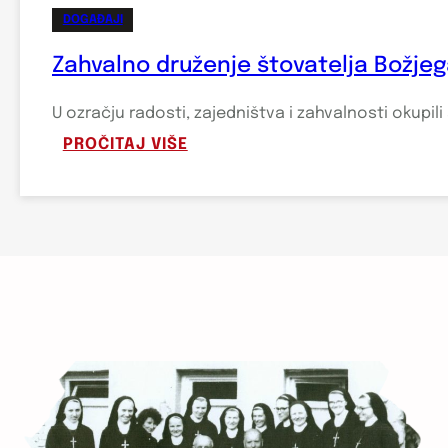
DOGAĐAJI
Zahvalno druženje štovatelja Božjeg
U ozračju radosti, zajedništva i zahvalnosti okupi
:
PROČITAJ VIŠE
ZAHVALNO
DRUŽENJE
ŠTOVATELJA
BOŽJEGA
MILOSRĐA