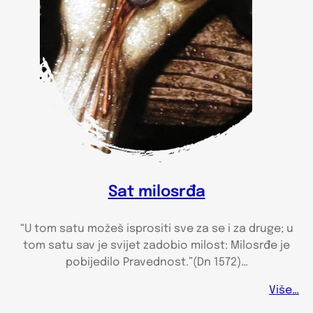
Sat milosrđa
“U tom satu možeš isprositi sve za se i za druge; u
tom satu sav je svijet zadobio milost: Milosrđe je
pobijedilo Pravednost.”(Dn 1572)…
Više…