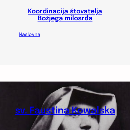
Koordinacija štovatelja
Božjega milosrđa
Naslovna
sv. Faustina Kowalska