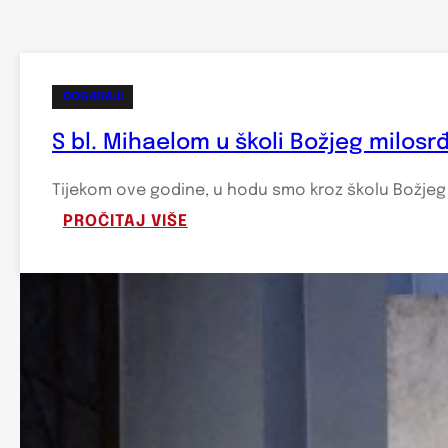
DOGAĐAJI
S bl. Mihaelom u školi Božjeg milosr
Tijekom ove godine, u hodu smo kroz školu Božjeg
:
PROČITAJ VIŠE
S
BL.
MIHAELOM
U
ŠKOLI
BOŽJEG
MILOSRĐA
#7