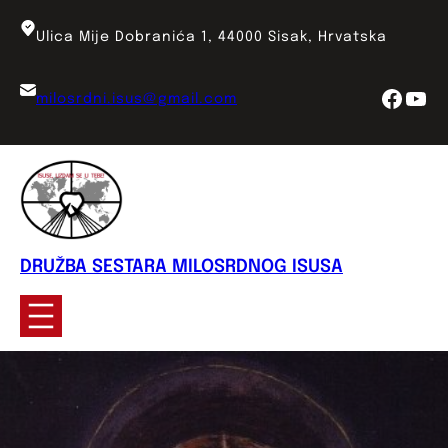
Skoči
do
Ulica Mije Dobranića 1, 44000 Sisak, Hrvatska
sadržaja
Face
You
milosrdni.isus@gmail.com
DRUŽBA SESTARA MILOSRDNOG ISUSA