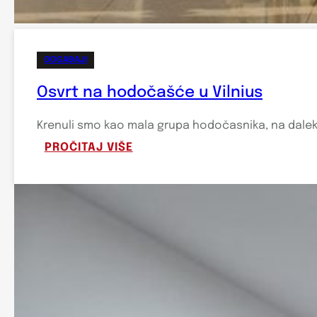
DOGAĐAJI
Osvrt na hodočašće u Vilnius
Krenuli smo kao mala grupa hodočasnika, na dalek p
:
PROČITAJ VIŠE
OSVRT
NA
HODOČAŠĆE
U
VILNIUS