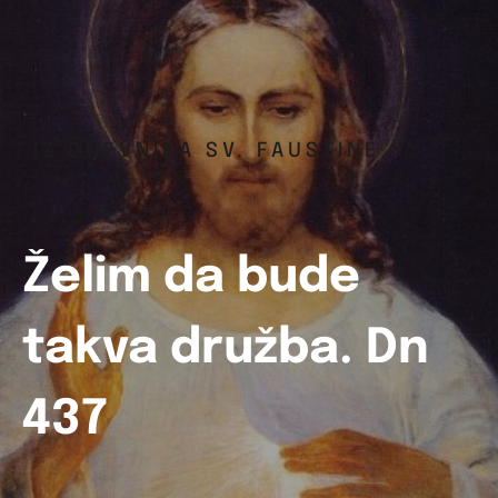
IZ DNEVNIKA SV. FAUSTINE
Želim da bude
takva družba. Dn
437