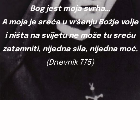
Bog jest moja svrha…
A moja je sreća u vršenju Božje volje
i ništa na svijetu ne može tu sreću
zatamniti, nijedna sila, nijedna moć.
(Dnevnik 775)