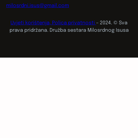
milosrdni.isus@gmail.com
Uvjeti korištenja, Polica privatnosti
– 2024. © Sva
prava pridržana. Družba sestara Milosrdnog Isusa